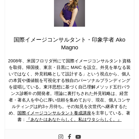
国際イメージコンサルタント・印象学者 Ako
Magno
2008年、米国フロリダ州にて国際イメージコンサルタント資格
を取得。帰国後、東京・目黒に MAIC を設立。外見を単なる装
いではなく、外見戦略として設計する」という視点から、個人
の本質や価値観を可視化する独自のパーソナルブランディング
を提唱している。東洋思想に基づく自己理解メソッド五行バラ
ンス診断® の開発者。理論に裏打ちされた外見戦略は、経営
者・著名人を中心に厚い信頼を集めており、現在、個人コンサ
ルティングは約3ヶ月待ち。その知見を次世代へ継承するた
め、
国際イメージコンサルタント養成講座
を主宰している。著
書：
『あなたはあなたらしく。私はワタシらしく。』