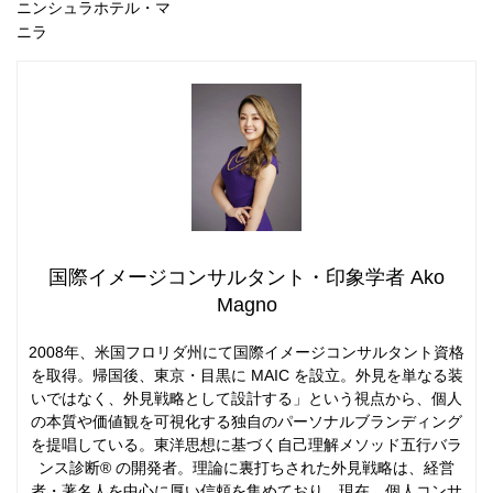
ニンシュラホテル・マ
ニラ
国際イメージコンサルタント・印象学者 Ako
Magno
2008年、米国フロリダ州にて国際イメージコンサルタント資格
を取得。帰国後、東京・目黒に MAIC を設立。外見を単なる装
いではなく、外見戦略として設計する」という視点から、個人
の本質や価値観を可視化する独自のパーソナルブランディング
を提唱している。東洋思想に基づく自己理解メソッド五行バラ
ンス診断® の開発者。理論に裏打ちされた外見戦略は、経営
者・著名人を中心に厚い信頼を集めており、現在、個人コンサ