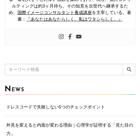
ルティングは約3ヶ月待ち。その知見を次世代へ継承するた
め、
国際イメージコンサルタント養成講座
を主宰している。著
書：
『あなたはあなたらしく。私はワタシらしく。』
検
索:
N
EWS
ドレスコードで失敗しない5つのチェックポイント
外見を変えると内面が変わる理由｜心理学が証明する「見た目の
力」