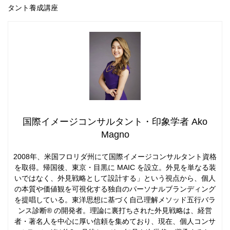
タント養成講座
国際イメージコンサルタント・印象学者 Ako
Magno
2008年、米国フロリダ州にて国際イメージコンサルタント資格
を取得。帰国後、東京・目黒に MAIC を設立。外見を単なる装
いではなく、外見戦略として設計する」という視点から、個人
の本質や価値観を可視化する独自のパーソナルブランディング
を提唱している。東洋思想に基づく自己理解メソッド五行バラ
ンス診断® の開発者。理論に裏打ちされた外見戦略は、経営
者・著名人を中心に厚い信頼を集めており、現在、個人コンサ