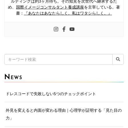
ルティングは約3ヶ月待ち。その知見を次世代へ継承するた
め、
国際イメージコンサルタント養成講座
を主宰している。著
書：
『あなたはあなたらしく。私はワタシらしく。』
検
索:
N
EWS
ドレスコードで失敗しない5つのチェックポイント
外見を変えると内面が変わる理由｜心理学が証明する「見た目の
力」