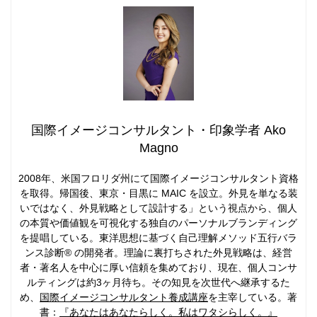
国際イメージコンサルタント・印象学者 Ako
Magno
2008年、米国フロリダ州にて国際イメージコンサルタント資格
を取得。帰国後、東京・目黒に MAIC を設立。外見を単なる装
いではなく、外見戦略として設計する」という視点から、個人
の本質や価値観を可視化する独自のパーソナルブランディング
を提唱している。東洋思想に基づく自己理解メソッド五行バラ
ンス診断® の開発者。理論に裏打ちされた外見戦略は、経営
者・著名人を中心に厚い信頼を集めており、現在、個人コンサ
ルティングは約3ヶ月待ち。その知見を次世代へ継承するた
め、
国際イメージコンサルタント養成講座
を主宰している。著
書：
『あなたはあなたらしく。私はワタシらしく。』