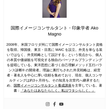
国際イメージコンサルタント・印象学者 Ako
Magno
2008年、米国フロリダ州にて国際イメージコンサルタント資格
を取得。帰国後、東京・目黒に MAIC を設立。外見を単なる装
いではなく、外見戦略として設計する」という視点から、個人
の本質や価値観を可視化する独自のパーソナルブランディング
を提唱している。東洋思想に基づく自己理解メソッド五行バラ
ンス診断® の開発者。理論に裏打ちされた外見戦略は、経営
者・著名人を中心に厚い信頼を集めており、現在、個人コンサ
ルティングは約3ヶ月待ち。その知見を次世代へ継承するた
め、
国際イメージコンサルタント養成講座
を主宰している。著
書：
『あなたはあなたらしく。私はワタシらしく。』