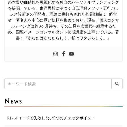
の本質や価値観を可視化する独自のパーソナルブランディング
を提唱している。東洋思想に基づく自己理解メソッド五行バラ
ンス診断® の開発者。理論に裏打ちされた外見戦略は、経営
者・著名人を中心に厚い信頼を集めており、現在、個人コンサ
ルティングは約3ヶ月待ち。その知見を次世代へ継承するた
め、
国際イメージコンサルタント養成講座
を主宰している。著
書：
『あなたはあなたらしく。私はワタシらしく。』
検
索:
N
EWS
ドレスコードで失敗しない5つのチェックポイント