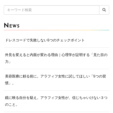
検
索:
N
EWS
ドレスコードで失敗しない5つのチェックポイント
外見を変えると内面が変わる理由｜心理学が証明する「見た目の
力」
美容医療に頼る前に。アラフィフ女性に試してほしい「5つの習
慣」。
鏡に映る自分を疑え。アラフィフ女性が、信じちゃいけない３つ
のこと。