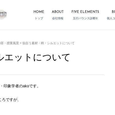
HOME
ABOUT
FIVE ELEMENTS
B
トップ
会社情報
五行バランス診断®
個人
内容・授業風景
>
似合う素材・柄・シルエットについて
ルエットについて
印象学者のakoです。
ころですが、