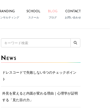
RANDING
SCHOOL
BLOG
CONTACT
コンサルティング
スクール
ブログ
お問い合わせ
検
索:
N
EWS
ドレスコードで失敗しない5つのチェックポイン
ト
外見を変えると内面が変わる理由｜心理学が証明
する「見た目の力」