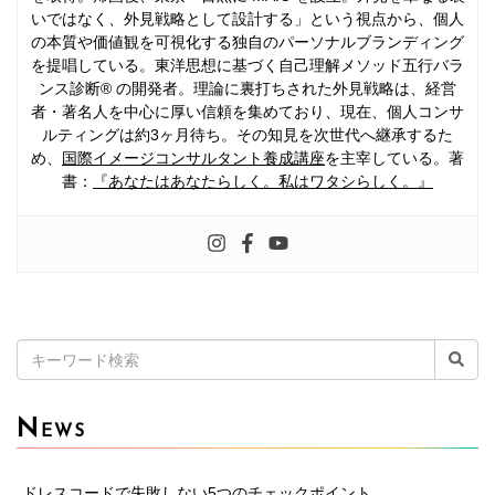
いではなく、外見戦略として設計する」という視点から、個人
の本質や価値観を可視化する独自のパーソナルブランディング
を提唱している。東洋思想に基づく自己理解メソッド五行バラ
ンス診断® の開発者。理論に裏打ちされた外見戦略は、経営
者・著名人を中心に厚い信頼を集めており、現在、個人コンサ
ルティングは約3ヶ月待ち。その知見を次世代へ継承するた
め、
国際イメージコンサルタント養成講座
を主宰している。著
書：
『あなたはあなたらしく。私はワタシらしく。』
検
索:
N
EWS
ドレスコードで失敗しない5つのチェックポイント