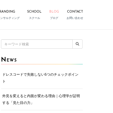
RANDING
SCHOOL
BLOG
CONTACT
コンサルティング
スクール
ブログ
お問い合わせ
検
索:
N
EWS
ドレスコードで失敗しない5つのチェックポイン
ト
外見を変えると内面が変わる理由｜心理学が証明
する「見た目の力」