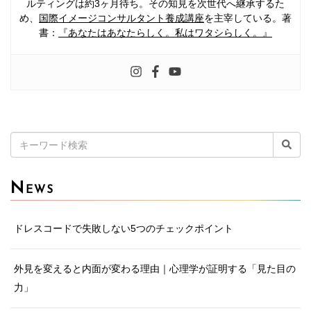
ルティングは約3ヶ月待ち。その知見を次世代へ継承するた
め、
国際イメージコンサルタント養成講座
を主宰している。著
書：
『あなたはあなたらしく。私はワタシらしく。』
検
索:
N
EWS
ドレスコードで失敗しない5つのチェックポイント
外見を変えると内面が変わる理由｜心理学が証明する「見た目の
力」