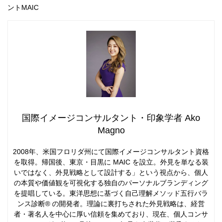
ントMAIC
国際イメージコンサルタント・印象学者 Ako
Magno
2008年、米国フロリダ州にて国際イメージコンサルタント資格
を取得。帰国後、東京・目黒に MAIC を設立。外見を単なる装
いではなく、外見戦略として設計する」という視点から、個人
の本質や価値観を可視化する独自のパーソナルブランディング
を提唱している。東洋思想に基づく自己理解メソッド五行バラ
ンス診断® の開発者。理論に裏打ちされた外見戦略は、経営
者・著名人を中心に厚い信頼を集めており、現在、個人コンサ