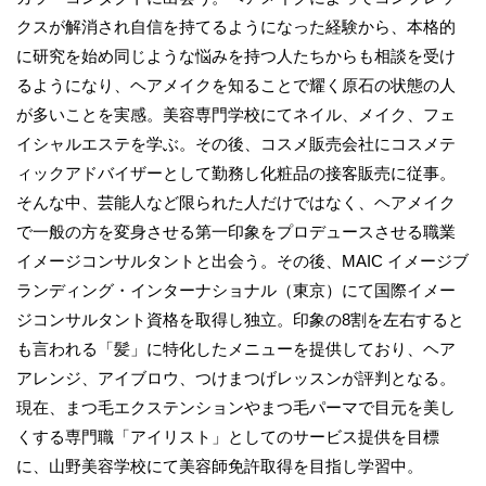
クスが解消され自信を持てるようになった経験から、本格的
に研究を始め同じような悩みを持つ人たちからも相談を受け
るようになり、ヘアメイクを知ることで耀く原石の状態の人
が多いことを実感。美容専門学校にてネイル、メイク、フェ
イシャルエステを学ぶ。その後、コスメ販売会社にコスメテ
ィックアドバイザーとして勤務し化粧品の接客販売に従事。
そんな中、芸能人など限られた人だけではなく、ヘアメイク
で一般の方を変身させる第一印象をプロデュースさせる職業
イメージコンサルタントと出会う。その後、MAIC イメージブ
ランディング・インターナショナル（東京）にて国際イメー
ジコンサルタント資格を取得し独立。印象の8割を左右すると
も言われる「髪」に特化したメニューを提供しており、ヘア
アレンジ、アイブロウ、つけまつげレッスンが評判となる。
現在、まつ毛エクステンションやまつ毛パーマで目元を美し
くする専門職「アイリスト」としてのサービス提供を目標
に、山野美容学校にて美容師免許取得を目指し学習中。