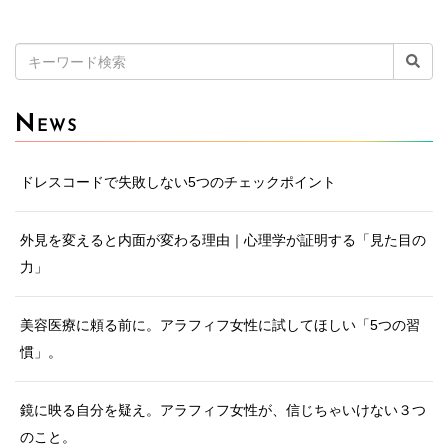
検
索:
N
EWS
ドレスコードで失敗しない5つのチェックポイント
外見を変えると内面が変わる理由｜心理学が証明する「見た目の
力」
美容医療に頼る前に。アラフィフ女性に試してほしい「5つの習
慣」。
鏡に映る自分を疑え。アラフィフ女性が、信じちゃいけない３つ
のこと。