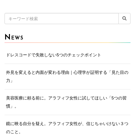
検
索:
N
EWS
ドレスコードで失敗しない5つのチェックポイント
外見を変えると内面が変わる理由｜心理学が証明する「見た目の
力」
美容医療に頼る前に。アラフィフ女性に試してほしい「5つの習
慣」。
鏡に映る自分を疑え。アラフィフ女性が、信じちゃいけない３つ
のこと。