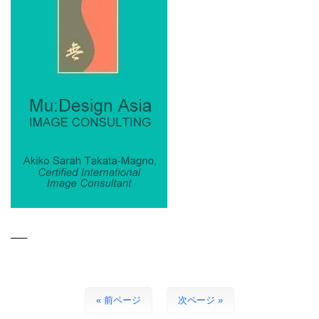
—–
« 前ページ
次ページ »