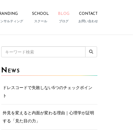
RANDING
SCHOOL
BLOG
CONTACT
コンサルティング
スクール
ブログ
お問い合わせ
検
索:
N
EWS
ドレスコードで失敗しない5つのチェックポイン
ト
外見を変えると内面が変わる理由｜心理学が証明
する「見た目の力」