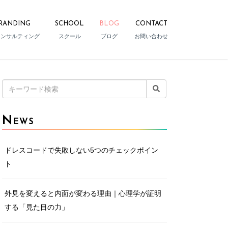
RANDING
SCHOOL
BLOG
CONTACT
コンサルティング
スクール
ブログ
お問い合わせ
検
索:
N
EWS
ドレスコードで失敗しない5つのチェックポイン
ト
外見を変えると内面が変わる理由｜心理学が証明
する「見た目の力」