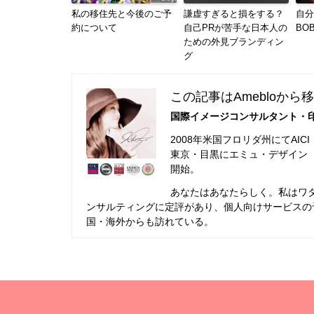
私の移住先と今後のご予
謙虚すぎると損をする？
自分
約について
自己PRが苦手な日本人の
BO
ための外見ブランディン
グ
この記事はAmebloから
国際イメージコンサルタント・印
2008年米国フロリダ州にてAI
東京・目黒にエミュ・デザイン（
開始。
あなたはあなたらしく。私はワ
ンサルティングに定評があり、個人向けサービスの
国・海外からも訪れている。