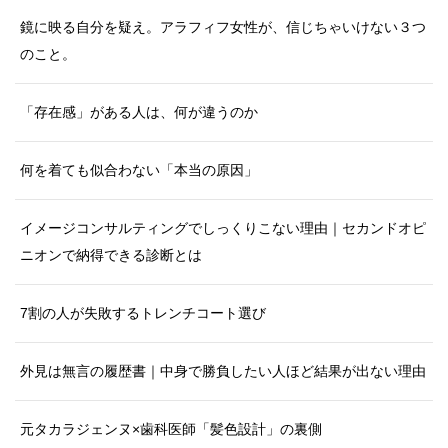
鏡に映る自分を疑え。アラフィフ女性が、信じちゃいけない３つ
のこと。
「存在感」がある人は、何が違うのか
何を着ても似合わない「本当の原因」
イメージコンサルティングでしっくりこない理由｜セカンドオピ
ニオンで納得できる診断とは
7割の人が失敗するトレンチコート選び
外見は無言の履歴書｜中身で勝負したい人ほど結果が出ない理由
元タカラジェンヌ×歯科医師「髪色設計」の裏側