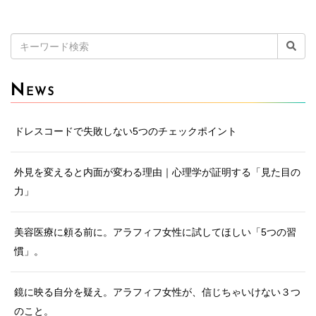
検
索:
N
EWS
ドレスコードで失敗しない5つのチェックポイント
外見を変えると内面が変わる理由｜心理学が証明する「見た目の
力」
美容医療に頼る前に。アラフィフ女性に試してほしい「5つの習
慣」。
鏡に映る自分を疑え。アラフィフ女性が、信じちゃいけない３つ
のこと。