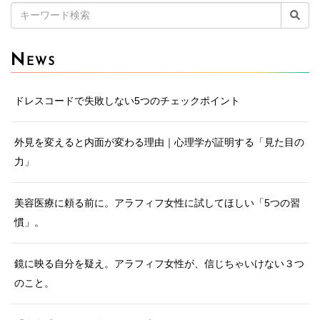
検
索:
N
EWS
ドレスコードで失敗しない5つのチェックポイント
外見を変えると内面が変わる理由｜心理学が証明する「見た目の
力」
美容医療に頼る前に。アラフィフ女性に試してほしい「5つの習
慣」。
鏡に映る自分を疑え。アラフィフ女性が、信じちゃいけない３つ
のこと。