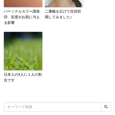
パーソナルカラー講座
二重幅を広げて目頭切
⑪ 彩度がお肌に与え
開してみました♪
る影響
日本人の4人に１人の割
合です
検
索: