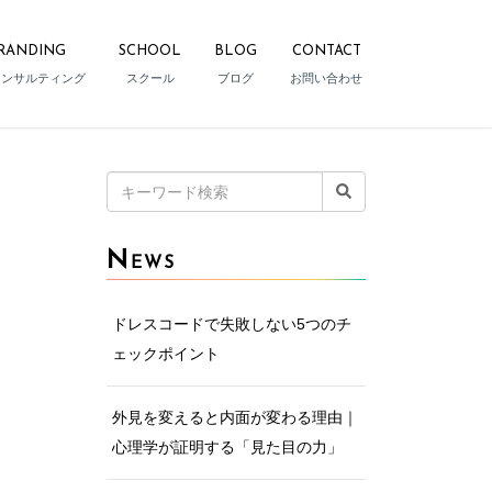
RANDING
SCHOOL
BLOG
CONTACT
コンサルティング
スクール
ブログ
お問い合わせ
検
索:
N
EWS
ドレスコードで失敗しない5つのチ
ェックポイント
外見を変えると内面が変わる理由｜
心理学が証明する「見た目の力」