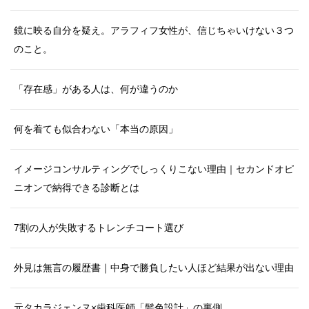
鏡に映る自分を疑え。アラフィフ女性が、信じちゃいけない３つ
のこと。
「存在感」がある人は、何が違うのか
何を着ても似合わない「本当の原因」
イメージコンサルティングでしっくりこない理由｜セカンドオピ
ニオンで納得できる診断とは
7割の人が失敗するトレンチコート選び
外見は無言の履歴書｜中身で勝負したい人ほど結果が出ない理由
元タカラジェンヌ×歯科医師「髪色設計」の裏側