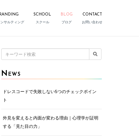
RANDING
SCHOOL
BLOG
CONTACT
コンサルティング
スクール
ブログ
お問い合わせ
検
索:
N
EWS
ドレスコードで失敗しない5つのチェックポイン
ト
外見を変えると内面が変わる理由｜心理学が証明
する「見た目の力」